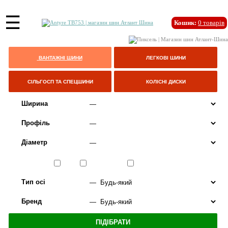
☰
Кошик:
0
товарів
ВАНТАЖНІ ШИНИ
ЛЕГКОВІ ШИНИ
СІЛЬГОСП ТА СПЕЦШИНИ
КОЛІСНІ ДИСКИ
Ширина
Профіль
Діаметр
Сезон
ЛІТО
ВСЕСЕЗОННІ
ЗИМА
Тип осі
Бренд