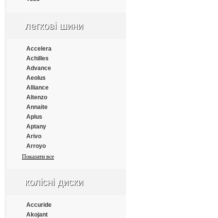
Continental
Cooper
Cooper Chengshan
легкові шини
Cossack
Cratos
Accelera
CrossWind
Achilles
Daewoo
Advance
Dayton
Aeolus
Debica
Alliance
Deestone
Altenzo
Diamondback
Annaite
Distance
Aplus
Double Coin
Aptany
Double Happiness
Arivo
Double Road
Arroyo
Doublestar
Atlander
Показати все
Doupro
Atlas
Drivemaster
Atturo
Dunlop
колісні диски
Austone
Duraturn
Autogrip
Durun
Bars
Accuride
Eced
Barum
Akojant
Ecovision