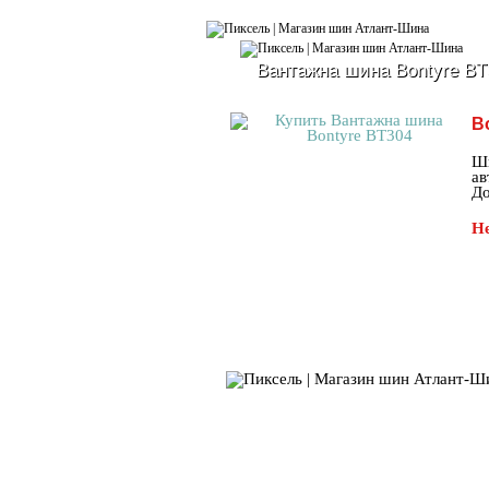
Вантажна шина Bontyre BT
B
Ши
ав
До
Не