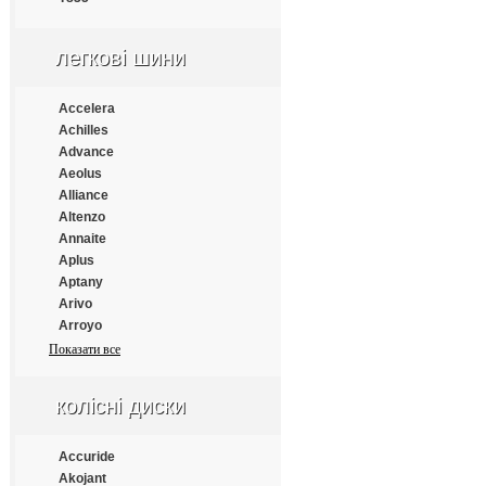
Continental
Cooper
Cooper Chengshan
легкові шини
Cossack
Cratos
Accelera
CrossWind
Achilles
Daewoo
Advance
Dayton
Aeolus
Debica
Alliance
Deestone
Altenzo
Diamondback
Annaite
Distance
Aplus
Double Coin
Aptany
Double Happiness
Arivo
Double Road
Arroyo
Doublestar
Atlander
Показати все
Doupro
Atlas
Drivemaster
Atturo
Dunlop
колісні диски
Austone
Duraturn
Autogrip
Durun
Bars
Accuride
Eced
Barum
Akojant
Ecovision