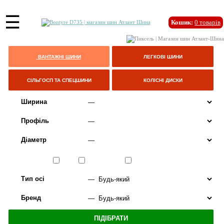
☰
Кошик:
0
товарів
ВАНТАЖНІ ШИНИ
ЛЕГКОВІ ШИНИ
СІЛЬГОСП ТА СПЕЦШИНИ
КОЛІСНІ ДИСКИ
Ширина
Профіль
Діаметр
Сезон
ЛІТО
ВСЕСЕЗОННІ
ЗИМА
Тип осі
Бренд