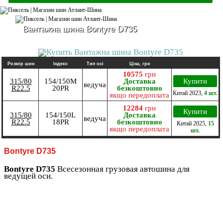
Вантажна шина Bontyre D735
Розмір шин
Індекс
Тип осі
Ціна, грн
10575
грн
315/80
154/150M
Доставка
Купити
ведуча
R22.5
20PR
безкоштовно
Китай
2023
,
4 шт.
якщо передоплата
12284
грн
Купити
315/80
154/150L
Доставка
ведуча
R22.5
18PR
безкоштовно
Китай
2025
,
15
якщо передоплата
шт.
Bontyre D735
Bontyre D735
Всесезонная грузовая автошина для
ведущей оси.