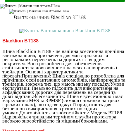
Вантажна шина Blacklion BT188
Blacklion BT188
Шина Blacklion BT188 - це надійна всесезонна причіпна
вантажна шина, призначена для магістральних та
регіональних перевезень на дорогах із твердим
покриттям. Вона розроблена для забезпечення
стабільності та довговічності на осях напівпричепів і
трейлерів. Основні характеристики та
перевагиПризначення: Шина спеціально розроблена для
причіпних осей вантажних автомобілів, напівпричепів та
трейлерів, зокрема тих, що мають низьку посадку.Умови
експлуатації: Ідеально підходить для використання на
асфальтованих дорогах для перевезень на середні та
довгі відстані.Всесезонність: Шина є всесезонною і має
маркування M+S та 3PMSF (символ сніжинки на трьох
гірських піках), що підтверджує її придатність для
безпечного використання в різних погодних
умовах.Довговічність та зносостійкість: Модель BT188
відрізняється тривалим терміном служби протектора,
високою зносостійкістю та міцними боковинами.