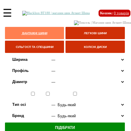
☰
Кошик:
0
товарів
ВАНТАЖНІ ШИНИ
ЛЕГКОВІ ШИНИ
СІЛЬГОСП ТА СПЕЦШИНИ
КОЛІСНІ ДИСКИ
Ширина
Профіль
Діаметр
Сезон
ЛІТО
ВСЕСЕЗОННІ
ЗИМА
Тип осі
Бренд