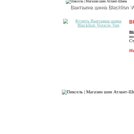
Вантажна шина Blacklion V
Bl
Bl
ми
Ст
Не