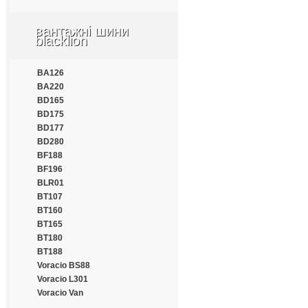
Apollo
Aptany
вантажні шини
Armforce
blacklion
Armstrong
Atlander
BA126
Aufine
BA220
Austone
BD165
Autogrip
BD175
Barum
BD177
Benton
BD280
Bestrich
BF188
BFGoodrich
BF196
Blacklion
BLR01
Bontyre
BT107
Boto
BT160
Bridgestone
BT165
Cachland
BT180
Carleo
BT188
Changfeng
Voracio BS88
Comforser
Voracio L301
Compasal
Voracio Van
Constancy