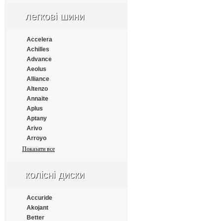
Continental
Cooper
легкові шини
Cooper Chengshan
Cossack
Accelera
Cratos
Achilles
CrossWind
Advance
Daewoo
Aeolus
Dayton
Alliance
Debica
Altenzo
Deestone
Annaite
Diamondback
Aplus
Distance
Aptany
Double Coin
Arivo
Double Happiness
Arroyo
Double Road
Atlander
Показати все
Doublestar
Atlas
Doupro
Atturo
Drivemaster
колісні диски
Austone
Dunlop
Autogrip
Duraturn
Bars
Accuride
Durun
Barum
Akojant
Eced
BFGoodrich
Better
Ecovision