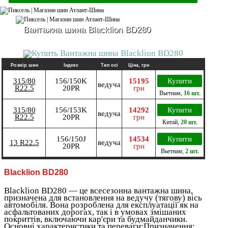
Вантажна шина Blacklion BD280
Розмір шин
Індекс
Тип осі
Ціна, грн
315/80
156/150K
15195
Купити
ведуча
R22.5
20PR
грн
Вьетнам
,
16 шт.
315/80
156/153K
14292
Купити
ведуча
R22.5
20PR
грн
Китай
,
20 шт.
156/150J
14534
Купити
13 R22.5
ведуча
20PR
грн
Вьетнам
,
2 шт.
Blacklion BD280
Blacklion BD280 — це всесезонна вантажна шина,
призначена для встановлення на ведучу (тягову) вісь
автомобіля. Вона розроблена для експлуатації як на
асфальтованих дорогах, так і в умовах змішаних
покриттів, включаючи кар'єри та будмайданчики.
Основні характеристики та переваги:Призначення: