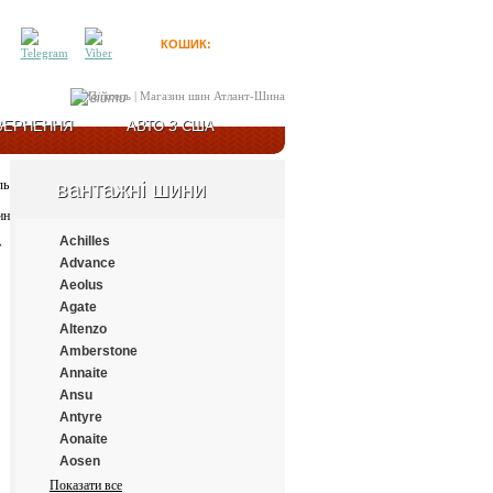
КОШИК:
0
товарів
Увійти
ВЕРНЕННЯ
АВТО З США
вантажні шини
Achilles
Advance
Aeolus
Agate
Altenzo
Amberstone
Annaite
Ansu
Antyre
Aonaite
Aosen
Aplus
Показати все