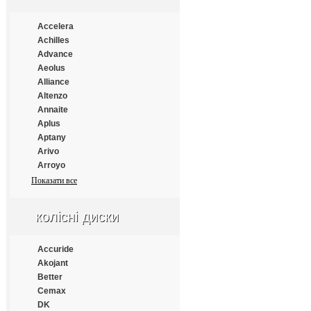
Estrada
Everest
Accelera
Everton
Achilles
Fairking
Advance
Falken
Aeolus
Farroad
Alliance
Fastwear
Altenzo
Federal
Annaite
Fesite
Aplus
Firelion
Aptany
Firemax
Arivo
Firestone
Arroyo
Force
Atlander
Показати все
Formula
Atlas
Fortune
Atturo
колісні диски
Frideric
Austone
Fronway
Autogrip
Fulda
Bars
Accuride
Fullrun
Barum
Akojant
Funtoma
BFGoodrich
Better
Gallant
Blacklion
Cemax
General
Bridgestone
DK