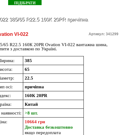
022 385/65 R22.5 160К 20PR причіпна
ation VI-022
Артикул: 341299
5/65 R22.5 160К 20PR Ovation VI-022 вантажна шина,
пити з доставкою по Україні.
ирина:
385
исота:
65
іаметр:
22.5
ип осі:
причіпна
ндекс:
160К 20PR
раїна:
Китай
 наявності:
>8 шт.
іна:
10664 грн
Доставка безкоштовно
якщо передоплата