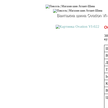
Вантажна шина Ovation VI-
Ov
38
ку
Ш
В
Д
Т
І
К
В
Ц