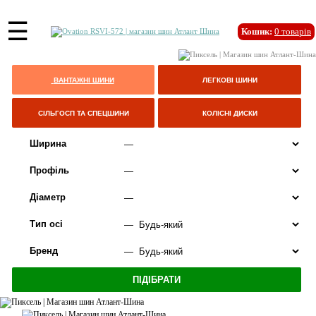
☰
Кошик:
0
товарів
ВАНТАЖНІ ШИНИ
ЛЕГКОВІ ШИНИ
СІЛЬГОСП ТА СПЕЦШИНИ
КОЛІСНІ ДИСКИ
Ширина
Профіль
Діаметр
Тип осі
Бренд