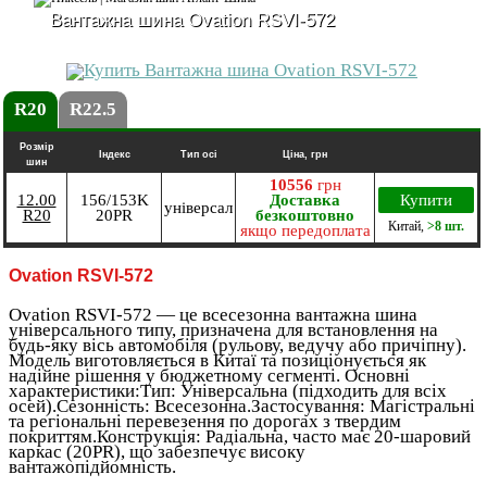
Вантажна шина Ovation RSVI-572
R20
R22.5
Розмір
Індекс
Тип осі
Ціна, грн
шин
10556
грн
12.00
156/153K
Доставка
Купити
універсал
R20
20PR
безкоштовно
Китай
,
>8 шт.
якщо передоплата
Ovation RSVI-572
Ovation RSVI-572 — це всесезонна вантажна шина
універсального типу, призначена для встановлення на
будь-яку вісь автомобіля (рульову, ведучу або причіпну).
Модель виготовляється в Китаї та позиціонується як
надійне рішення у бюджетному сегменті. Основні
характеристики:Тип: Універсальна (підходить для всіх
осей).Сезонність: Всесезонна.Застосування: Магістральні
та регіональні перевезення по дорогах з твердим
покриттям.Конструкція: Радіальна, часто має 20-шаровий
каркас (20PR), що забезпечує високу
вантажопідйомність.