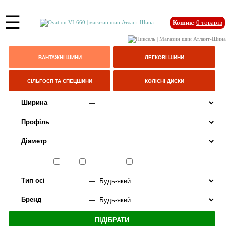
☰
Кошик:
0
товарів
ВАНТАЖНІ ШИНИ
ЛЕГКОВІ ШИНИ
СІЛЬГОСП ТА СПЕЦШИНИ
КОЛІСНІ ДИСКИ
Ширина
Профіль
Діаметр
Сезон
ЛІТО
ВСЕСЕЗОННІ
ЗИМА
Тип осі
Бренд