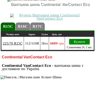
Вантажна шина Continental VanContact Eco
R15C
R16C
R17C
Розмір шин
Індекс
Сезон
Ціна, грн
Купити
225/70 R15C
112/110R
Літо
6889
грн
Словаччина
24
,
2 шт.
Continental VanContact Eco
Continental VanContact Eco
- вантажна шина з
доставкою по Україні.