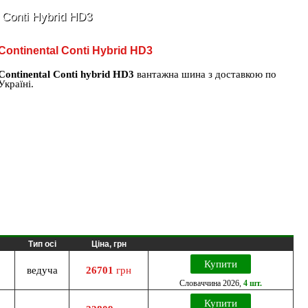
 Conti Hybrid HD3
Continental Conti Hybrid HD3
Continental Conti hybrid HD3
вантажна шина з доставкою по
Україні.
Тип осі
Ціна, грн
Купити
ведуча
26701
грн
Словаччина
2026
,
4 шт.
Купити