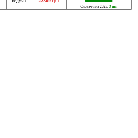
ведуча
22809
грн
Словаччина
2025
,
3 шт.