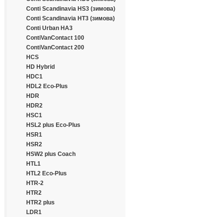
Continental
Conti Scandinavia HS3 (зимова)
Cooper
Conti Scandinavia HT3 (зимова)
Cooper Chengshan
Conti Urban HA3
Cossack
ContiVanContact 100
Cratos
ContiVanContact 200
CrossWind
HCS
Daewoo
HD Hybrid
Dayton
HDC1
Debica
HDL2 Eco-Plus
Deestone
HDR
Diamondback
HDR2
Distance
HSC1
Double Coin
HSL2 plus Eco-Plus
Double Happiness
HSR1
Double Road
HSR2
Doublestar
HSW2 plus Coach
Doupro
HTL1
Drivemaster
HTL2 Eco-Plus
Dunlop
HTR-2
Duraturn
HTR2
Durun
HTR2 plus
Eced
LDR1
Ecovision