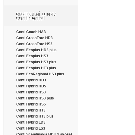
Apollo
Aptany
вантажні шини
Armforce
continental
Armstrong
Atlander
Conti Coach HA3
Aufine
Conti CrossTrac HD3
Austone
Conti CrossTrac HS3
Autogrip
Conti Ecoplus HD3 plus
Barum
Conti Ecoplus HS3
Benton
Conti Ecoplus HS3 plus
Bestrich
Conti Ecoplus HT3 plus
BFGoodrich
Conti EcoRegional HS3 plus
Blacklion
Conti Hybrid HD3
Bontyre
Conti Hybrid HD5
Boto
Conti Hybrid HS3
Bridgestone
Conti Hybrid HS3 plus
Cachland
Conti Hybrid HS5
Carleo
Conti Hybrid HT3
Changfeng
Conti Hybrid HT3 plus
Comforser
Conti Hybrid LD3
Compasal
Conti Hybrid LS3
Constancy
Conti Scandinavia HD3 (зимова)