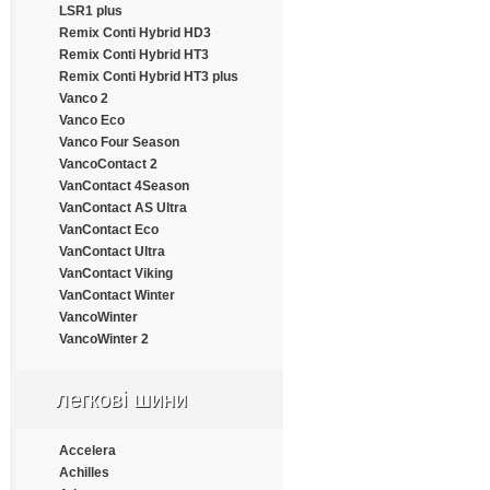
LSR1 plus
Estrada
Remix Conti Hybrid HD3
Everest
Remix Conti Hybrid HT3
Everton
Remix Conti Hybrid HT3 plus
Fairking
Vanco 2
Falken
Vanco Eco
Farroad
Vanco Four Season
Fastwear
VancoContact 2
Federal
VanContact 4Season
Fesite
VanContact AS Ultra
Firelion
VanContact Eco
Firemax
VanContact Ultra
Firestone
VanContact Viking
Force
VanContact Winter
Formula
VancoWinter
Fortune
VancoWinter 2
Frideric
Fronway
Fulda
легкові шини
Fullrun
Funtoma
Accelera
Gallant
Achilles
General