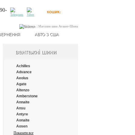
90-
КОШИК:
0
товарів
Увійти
ВЕРНЕННЯ
АВТО З США
вантажні шини
Achilles
Advance
Aeolus
Agate
Altenzo
Amberstone
Annaite
Ansu
Antyre
Aonaite
Aosen
Aplus
Показати все