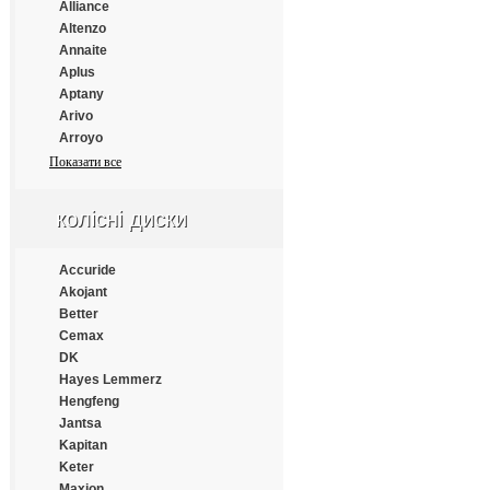
Continental
Alliance
Cooper
Altenzo
Cooper Chengshan
Annaite
Cossack
Aplus
Cratos
Aptany
CrossWind
Arivo
Daewoo
Arroyo
Dayton
Atlander
Показати все
Debica
Atlas
Deestone
Atturo
колісні диски
Diamondback
Austone
Distance
Autogrip
Double Coin
Bars
Accuride
Double Happiness
Barum
Akojant
Double Road
BFGoodrich
Better
Doublestar
Blacklion
Cemax
Doupro
Bridgestone
DK
Drivemaster
Cachland
Hayes Lemmerz
Dunlop
Chengshan
Hengfeng
Duraturn
Comforser
Jantsa
Durun
Compasal
Kapitan
Eced
Continental
Keter
Ecovision
Cooper
Maxion