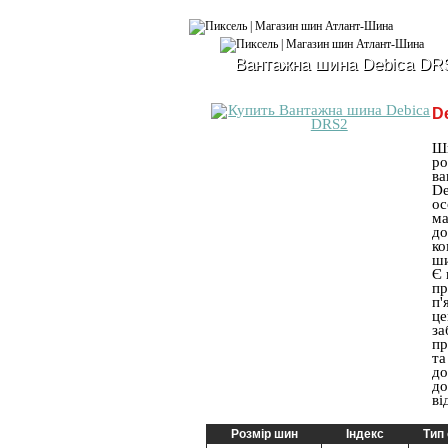
Вантажна шина Debica DR
D
Ши
ро
ва
De
ос
ма
до
ко
ши
Є 
пр
п'
це
за
пр
та
до
до
ві
Розмір шин
Індекс
Тип 