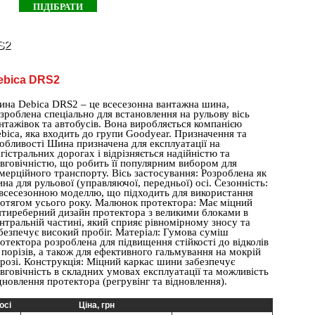
S2
ebica DRS2
на Debica DRS2 – це всесезонна вантажна шина,
зроблена спеціально для встановлення на рульову вісь
нтажівок та автобусів. Вона виробляється компанією
bica, яка входить до групи Goodyear. Призначення та
обливості Шина призначена для експлуатації на
гістральних дорогах і відрізняється надійністю та
вговічністю, що робить її популярним вибором для
мерційного транспорту. Вісь застосування: Розроблена як
на для рульової (управляючої, передньої) осі. Сезонність:
всесезонною моделлю, що підходить для використання
отягом усього року. Малюнок протектора: Має міцний
ятиреберний дизайн протектора з великими блоками в
нтральній частині, який сприяє рівномірному зносу та
безпечує високий пробіг. Матеріал: Гумова суміш
отектора розроблена для підвищення стійкості до відколів
 порізів, а також для ефективного гальмування на мокрій
розі. Конструкція: Міцний каркас шини забезпечує
вговічність в складних умовах експлуатації та можливість
дновлення протектора (регрувінг та відновлення).
осі
Ціна, грн