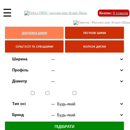
☰
Кошик:
0
товарів
ВАНТАЖНІ ШИНИ
ЛЕГКОВІ ШИНИ
СІЛЬГОСП ТА СПЕЦШИНИ
КОЛІСНІ ДИСКИ
Ширина
Профіль
Діаметр
Сезон
ЛІТО
ВСЕСЕЗОННІ
ЗИМА
Тип осі
Бренд