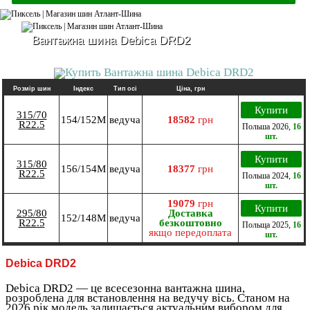
Вантажна шина Debica DRD2
Розмір шин
Індекс
Тип осі
Ціна, грн
Купити
315/70
154/152M
ведуча
18582
грн
R22.5
Польша
2026
,
16
шт.
Купити
315/80
156/154M
ведуча
18377
грн
R22.5
Польша
2024
,
16
шт.
19079
грн
Купити
295/80
Доставка
152/148M
ведуча
R22.5
безкоштовно
Польща
2025
,
16
якщо передоплата
шт.
Debica DRD2
Debica DRD2 — це всесезонна вантажна шина,
розроблена для встановлення на ведучу вісь. Станом на
2026 рік модель залишається актуальним вибором для