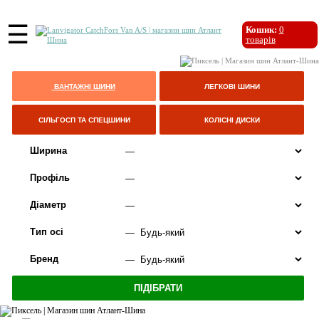
☰
Кошик:
0
товарів
ВАНТАЖНІ ШИНИ
ЛЕГКОВІ ШИНИ
СІЛЬГОСП ТА СПЕЦШИНИ
КОЛІСНІ ДИСКИ
Ширина
Профіль
Діаметр
Тип осі
Бренд