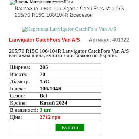
Вантажна шина Lanvigator CatchFors Van A/S
205/70 R15C 106/104R Всесезон
Lanvigator CatchFors Van A/S
Артикул: 401322
205/70 R15C 106/104R Lanvigator CatchFors Van A/S
вантажна шина, купити з доставкою по Україні.
Ширина:
205
Висота:
70
Діаметр:
15C
Індекс:
106/104R
Сезон:
Всі
Країна:
Китай 2024
В наявності:
3 шт.
Ціна:
2712 грн
Купити