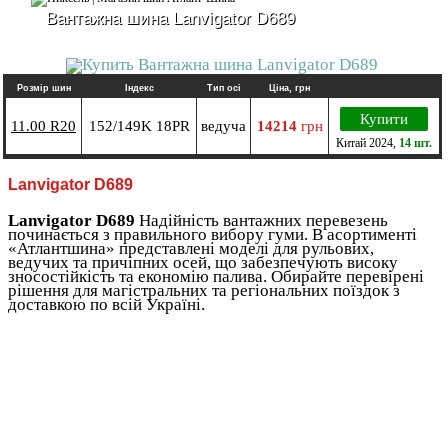
Вантажна шина Lanvigator D689
Розмір шин
Індекс
Тип осі
Ціна, грн
Купити
11.00 R20
152/149K 18PR
ведуча
14214
грн
Китай
2024
,
14 шт.
Lanvigator D689
Lanvigator D689
Надійність вантажних перевезень
починається з правильного вибору гуми. В асортименті
«Атлантшина» представлені моделі для рульових,
ведучих та причіпних осей, що забезпечують високу
зносостійкість та економію палива. Обирайте перевірені
рішення для магістральних та регіональних поїздок з
доставкою по всій Україні.