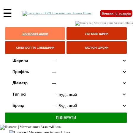
☰
Кошик:
0
товарів
ВАНТАЖНІ ШИНИ
ЛЕГКОВІ ШИНИ
СІЛЬГОСП ТА СПЕЦШИНИ
КОЛІСНІ ДИСКИ
Ширина
Профіль
Діаметр
Тип осі
Бренд