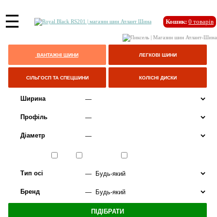
☰
Кошик:
0
товарів
ВАНТАЖНІ ШИНИ
ЛЕГКОВІ ШИНИ
СІЛЬГОСП ТА СПЕЦШИНИ
КОЛІСНІ ДИСКИ
Ширина
Профіль
Діаметр
Сезон
ЛІТО
ВСЕСЕЗОННІ
ЗИМА
Тип осі
Бренд