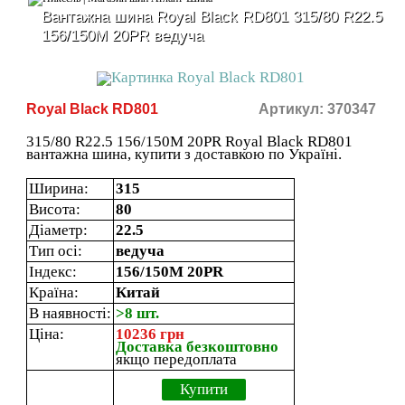
Вантажна шина Royal Black RD801 315/80 R22.5
156/150M 20PR ведуча
Royal Black RD801
Артикул: 370347
315/80 R22.5 156/150M 20PR Royal Black RD801
вантажна шина, купити з доставкою по Україні.
Ширина:
315
Висота:
80
Діаметр:
22.5
Тип осі:
ведуча
Індекс:
156/150M 20PR
Країна:
Китай
В наявності:
>8 шт.
Ціна:
10236 грн
Доставка безкоштовно
якщо передоплата
Купити