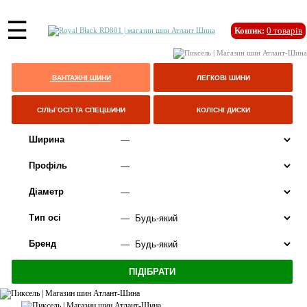
☰
Кошик:
0
товарів
ВАНТАЖНІ ШИНИ
ЛЕГКОВІ ШИНИ
СІЛЬГОСП ТА СПЕЦШИНИ
КОЛІСНІ ДИСКИ
Ширина
Профіль
Діаметр
Тип осі
Бренд