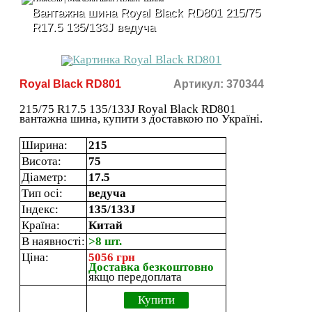
Вантажна шина Royal Black RD801 215/75
R17.5 135/133J ведуча
Royal Black RD801
Артикул: 370344
215/75 R17.5 135/133J Royal Black RD801
вантажна шина, купити з доставкою по Україні.
Ширина:
215
Висота:
75
Діаметр:
17.5
Тип осі:
ведуча
Індекс:
135/133J
Країна:
Китай
В наявності:
>8 шт.
Ціна:
5056 грн
Доставка безкоштовно
якщо передоплата
Купити