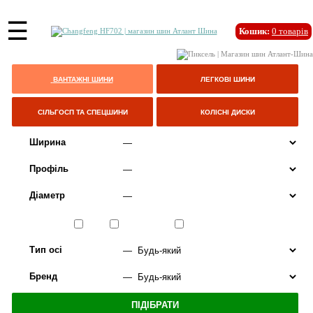
☰
Кошик:
0
товарів
ВАНТАЖНІ ШИНИ
ЛЕГКОВІ ШИНИ
СІЛЬГОСП ТА СПЕЦШИНИ
КОЛІСНІ ДИСКИ
Ширина
Профіль
Діаметр
Сезон
ЛІТО
ВСЕСЕЗОННІ
ЗИМА
Тип осі
Бренд