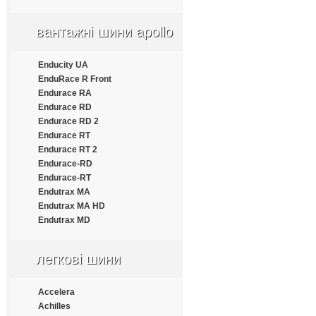
Apollo
Aptany
вантажні шини apollo
Armforce
Armstrong
Atlander
Enducity UA
Aufine
EnduRace R Front
Austone
Endurace RA
Autogrip
Endurace RD
Barum
Endurace RD 2
Benton
Endurace RT
Bestrich
Endurace RT 2
BFGoodrich
Endurace-RD
Blacklion
Endurace-RT
Bontyre
Endutrax MA
Boto
Endutrax MA HD
Bridgestone
Endutrax MD
Cachland
Carleo
легкові шини
Changfeng
Comforser
Compasal
Accelera
Constancy
Achilles