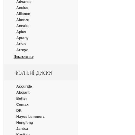
Continental
Advance
Cooper
Aeolus
Cooper Chengshan
Alliance
Cossack
Altenzo
Cratos
Annaite
CrossWind
Aplus
Daewoo
Aptany
Dayton
Arivo
Debica
Arroyo
Deestone
Atlander
Показати все
Diamondback
Atlas
Distance
Atturo
колісні диски
Double Coin
Austone
Double Happiness
Autogrip
Double Road
Bars
Accuride
Doublestar
Barum
Akojant
Doupro
BFGoodrich
Better
Drivemaster
Blacklion
Cemax
Dunlop
Bridgestone
DK
Duraturn
Cachland
Hayes Lemmerz
Durun
Chengshan
Hengfeng
Eced
Comforser
Jantsa
Ecovision
Compasal
Kapitan