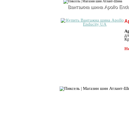
Вантажна шина Apollo Endu
A
Ap
дл
Кр
Не