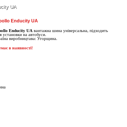
city UA
pollo Enducity UA
ollo Enducity UA
вантажна шина універсальна, підходить
я установки на автобуси.
аїна виробництава: Угорщина.
має в наявності!