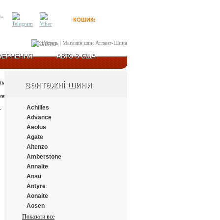
-
КОШИК:
0
товарів
Увійти
ВЕРНЕННЯ
АВТО З США
вантажні шини
Achilles
Advance
Aeolus
Agate
Altenzo
Amberstone
Annaite
Ansu
Antyre
Aonaite
Aosen
Aplus
Показати все