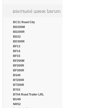
Apollo
Aptany
вантажні шини barum
Armforce
Armstrong
Atlander
BC31 Road City
Aufine
BD200M
Austone
BD200R
Autogrip
BD22
Barum
BD300R
Benton
BF13
Bestrich
BF14
BFGoodrich
BF15
Blacklion
BF200M
Bontyre
BF200R
Boto
BF300R
Bridgestone
BS49
Cachland
BT200R
Carleo
BT300R
Changfeng
BT43
Comforser
BT44 Road Trailer LRL
Compasal
BU49
Constancy
NR52