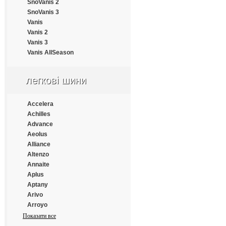
Continental
SnoVanis 2
Cooper
SnoVanis 3
Cooper Chengshan
Vanis
Cossack
Vanis 2
Cratos
Vanis 3
CrossWind
Vanis AllSeason
Daewoo
Dayton
легкові шини
Debica
Deestone
Diamondback
Accelera
Distance
Achilles
Double Coin
Advance
Double Happiness
Aeolus
Double Road
Alliance
Doublestar
Altenzo
Doupro
Annaite
Drivemaster
Aplus
Dunlop
Aptany
Duraturn
Arivo
Durun
Arroyo
Eced
Atlander
Показати все
Ecovision
Atlas