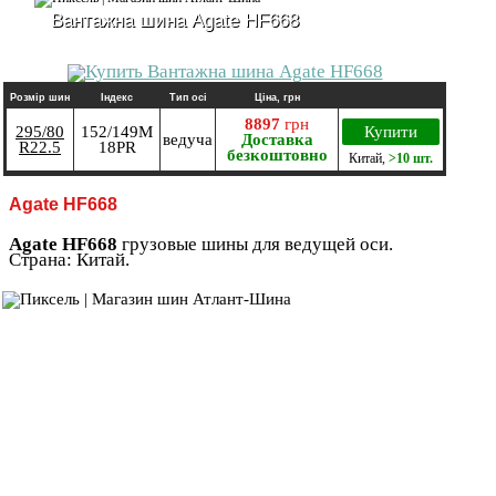
Вантажна шина Agate HF668
Розмір шин
Індекс
Тип осі
Ціна, грн
8897
грн
295/80
152/149M
Купити
ведуча
Доставка
R22.5
18PR
безкоштовно
Китай
,
>10 шт.
Agate HF668
Agate HF668
грузовые шины для ведущей оси.
Страна: Китай.