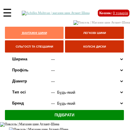
☰
Кошик:
0
товарів
ВАНТАЖНІ ШИНИ
ЛЕГКОВІ ШИНИ
СІЛЬГОСП ТА СПЕЦШИНИ
КОЛІСНІ ДИСКИ
Ширина
Профіль
Діаметр
Тип осі
Бренд