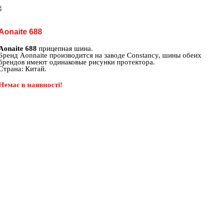
8
Aonaite 688
Aonaite 688
прицепная шина.
Бренд Aonnaite производится на заводе Constancy, шины обеих
брендов имеют одинаковые рисунки протектора.
Страна: Китай.
Немає в наявності!