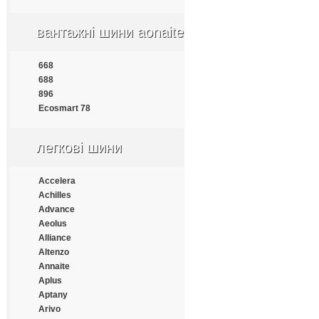
Apollo
Aptany
вантажні шини aonaite
Armforce
Armstrong
Atlander
668
Aufine
688
Austone
896
Autogrip
Ecosmart 78
Barum
Benton
легкові шини
Bestrich
BFGoodrich
Blacklion
Accelera
Bontyre
Achilles
Boto
Advance
Bridgestone
Aeolus
Cachland
Alliance
Carleo
Altenzo
Changfeng
Annaite
Comforser
Aplus
Compasal
Aptany
Constancy
Arivo