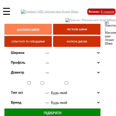
☰
Кошик:
0
товарів
ВАНТАЖНІ ШИНИ
ЛЕГКОВІ ШИНИ
СІЛЬГОСП ТА СПЕЦШИНИ
КОЛІСНІ ДИСКИ
Ширина
Профіль
Діаметр
Сезон
ЛІТО
ВСЕСЕЗОННІ
ЗИМА
Тип осі
Бренд