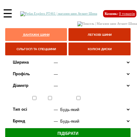
☰
Кошик:
0
товарів
ВАНТАЖНІ ШИНИ
ЛЕГКОВІ ШИНИ
СІЛЬГОСП ТА СПЕЦШИНИ
КОЛІСНІ ДИСКИ
Ширина
Профіль
Діаметр
Сезон
ЛІТО
ВСЕСЕЗОННІ
ЗИМА
Тип осі
Бренд