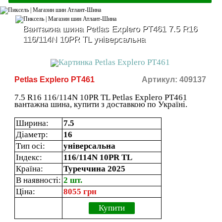
Вантажна шина Petlas Explero PT461 7.5 R16
116/114N 10PR TL універсальна
Petlas Explero PT461
Артикул: 409137
7.5 R16 116/114N 10PR TL Petlas Explero PT461
вантажна шина, купити з доставкою по Україні.
Ширина:
7.5
Діаметр:
16
Тип осі:
універсальна
Індекс:
116/114N 10PR TL
Країна:
Туреччина 2025
В наявності:
2 шт.
Ціна:
8055 грн
Купити