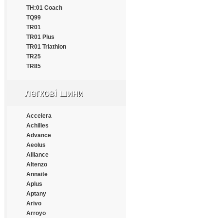
Estrada
TH:01 Coach
Everest
TQ99
Everton
TR01
Fairking
TR01 Plus
Falken
TR01 Triathlon
Farroad
TR25
Fastwear
TR85
Federal
Fesite
легкові шини
Firelion
Firemax
Firestone
Accelera
Force
Achilles
Formula
Advance
Fortune
Aeolus
Frideric
Alliance
Fronway
Altenzo
Fulda
Annaite
Fullrun
Aplus
Funtoma
Aptany
Gallant
Arivo
General
Arroyo