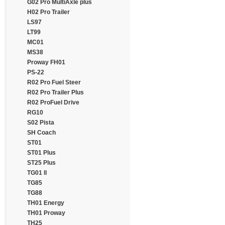
Continental
G02 Pro MultiAxle plus
Cooper
H02 Pro Trailer
Cooper Chengshan
LS97
Cossack
LT99
Cratos
MC01
CrossWind
MS38
Daewoo
Proway FH01
Dayton
PS-22
Debica
R02 Pro Fuel Steer
Deestone
R02 Pro Trailer Plus
Diamondback
R02 ProFuel Drive
Distance
RG10
Double Coin
S02 Pista
Double Happiness
SH Coach
Double Road
ST01
Doublestar
ST01 Plus
Doupro
ST25 Plus
Drivemaster
TG01 ll
Dunlop
TG85
Duraturn
TG88
Durun
TH01 Energy
Eced
TH01 Proway
Ecovision
TH25