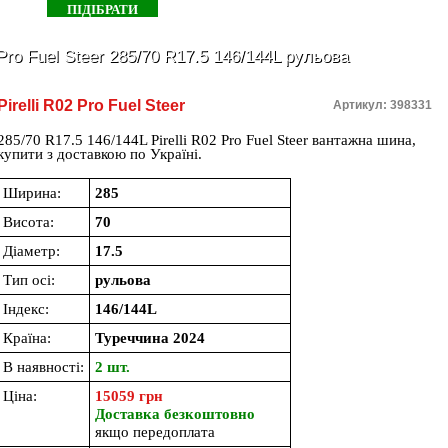
Pro Fuel Steer 285/70 R17.5 146/144L рульова
Pirelli R02 Pro Fuel Steer
Артикул: 398331
285/70 R17.5 146/144L Pirelli R02 Pro Fuel Steer вантажна шина,
купити з доставкою по Україні.
Ширина:
285
Висота:
70
Діаметр:
17.5
Тип осі:
рульова
Індекс:
146/144L
Країна:
Туреччина 2024
В наявності:
2 шт.
Ціна:
15059 грн
Доставка безкоштовно
якщо передоплата