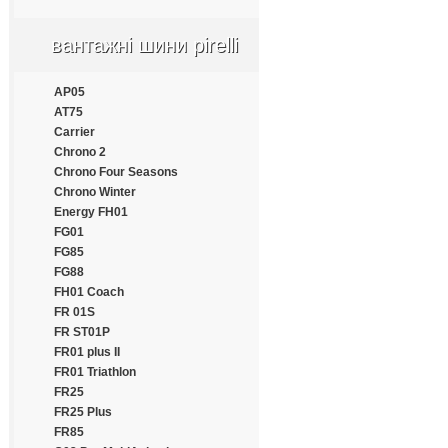
Apollo
Aptany
вантажні шини pirelli
Armforce
Armstrong
Atlander
AP05
Aufine
AT75
Austone
Carrier
Autogrip
Chrono 2
Barum
Chrono Four Seasons
Benton
Chrono Winter
Bestrich
Energy FH01
BFGoodrich
FG01
Blacklion
FG85
Bontyre
FG88
Boto
FH01 Coach
Bridgestone
FR 01S
Cachland
FR ST01P
Carleo
FR01 plus II
Changfeng
FR01 Triathlon
Comforser
FR25
Compasal
FR25 Plus
Constancy
FR85