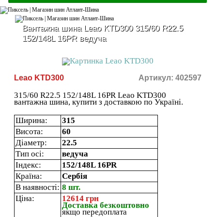
Вантажна шина Leao KTD300 315/60 R22.5
152/148L 16PR ведуча
Leao KTD300
Артикул: 402597
315/60 R22.5 152/148L 16PR Leao KTD300
вантажна шина, купити з доставкою по Україні.
Ширина:
315
Висота:
60
Діаметр:
22.5
Тип осі:
ведуча
Індекс:
152/148L 16PR
Країна:
Сербія
В наявності:
8 шт.
Ціна:
12614 грн
Доставка безкоштовно
якщо передоплата