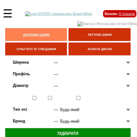
☰
Кошик:
0
товарів
ВАНТАЖНІ ШИНИ
ЛЕГКОВІ ШИНИ
СІЛЬГОСП ТА СПЕЦШИНИ
КОЛІСНІ ДИСКИ
Ширина
Профіль
Діаметр
Сезон
ЛІТО
ВСЕСЕЗОННІ
ЗИМА
Тип осі
Бренд