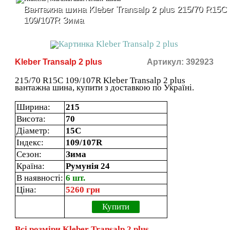
Вантажна шина Kleber Transalp 2 plus 215/70 R15C
109/107R Зима
Kleber Transalp 2 plus
Артикул: 392923
215/70 R15C 109/107R Kleber Transalp 2 plus
вантажна шина, купити з доставкою по Україні.
Ширина:
215
Висота:
70
Діаметр:
15C
Індекс:
109/107R
Сезон:
Зима
Країна:
Румунія 24
В наявності:
6 шт.
Ціна:
5260 грн
Купити
Всі розміри Kleber Transalp 2 plus