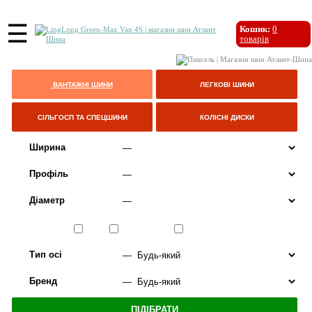
☰
Кошик:
0
товарів
ВАНТАЖНІ ШИНИ
ЛЕГКОВІ ШИНИ
СІЛЬГОСП ТА СПЕЦШИНИ
КОЛІСНІ ДИСКИ
Ширина
Профіль
Діаметр
Сезон
ЛІТО
ВСЕСЕЗОННІ
ЗИМА
Тип осі
Бренд