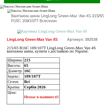
Вантажна шина LingLong Green-Max Van 4S 215/65
R16C 109/107T Всесезон
LingLong Green-Max Van 4S
Артикул: 392538
215/65 R16C 109/107T LingLong Green-Max Van 4S
вантажна шина, купити з доставкою по Україні.
Ширина:
215
Висота:
65
Діаметр:
16C
Індекс:
109/107T
Сезон:
Всі
Країна:
Сербія 2026
Ціна:
Немає в наявності!