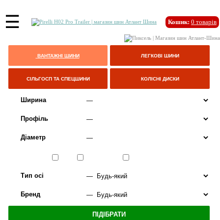
☰
Кошик:
0
товарів
ВАНТАЖНІ ШИНИ
ЛЕГКОВІ ШИНИ
СІЛЬГОСП ТА СПЕЦШИНИ
КОЛІСНІ ДИСКИ
Ширина
Профіль
Діаметр
Сезон
ЛІТО
ВСЕСЕЗОННІ
ЗИМА
Тип осі
Бренд