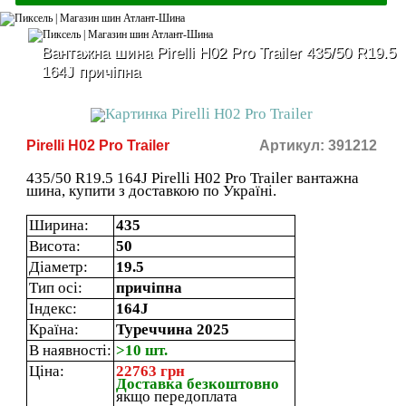
Вантажна шина Pirelli H02 Pro Trailer 435/50 R19.5
164J причіпна
Pirelli H02 Pro Trailer
Артикул: 391212
435/50 R19.5 164J Pirelli H02 Pro Trailer вантажна
шина, купити з доставкою по Україні.
Ширина:
435
Висота:
50
Діаметр:
19.5
Тип осі:
причіпна
Індекс:
164J
Країна:
Туреччина 2025
В наявності:
>10 шт.
Ціна:
22763 грн
Доставка безкоштовно
якщо передоплата