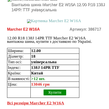
Вантажна шина Marcher E2 W16A 12.00 R18 138J
14PR TTF універсальна
Marcher E2 W16A
Артикул: 386717
12.00 R18 138J 14PR TTF Marcher E2 W16A
вантажна шина, купити з доставкою по Україні.
Ширина:
12.00
Діаметр:
18
Тип осі:
універсальна
Індекс:
138J 14PR TTF
Країна:
Китай
В наявності:
>12 шт.
Ціна:
13046 грн
Купити
Всі розміри Marcher E2 W16A