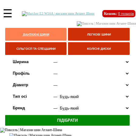
☰
Кошик:
0
товарів
ВАНТАЖНІ ШИНИ
ЛЕГКОВІ ШИНИ
СІЛЬГОСП ТА СПЕЦШИНИ
КОЛІСНІ ДИСКИ
Ширина
Профіль
Діаметр
Тип осі
Бренд