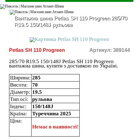
Вантажна шина Petlas SH 110 Progreen 285/70
R19.5 150/148J рульова
Petlas SH 110 Progreen
Артикул: 389144
285/70 R19.5 150/148J Petlas SH 110 Progreen
вантажна шина, купити з доставкою по Україні.
Ширина:
285
Висота:
70
Діаметр:
19.5
Тип осі:
рульова
Індекс:
150/148J
Країна:
Туреччина 2025
Ціна:
Немає в наявності!