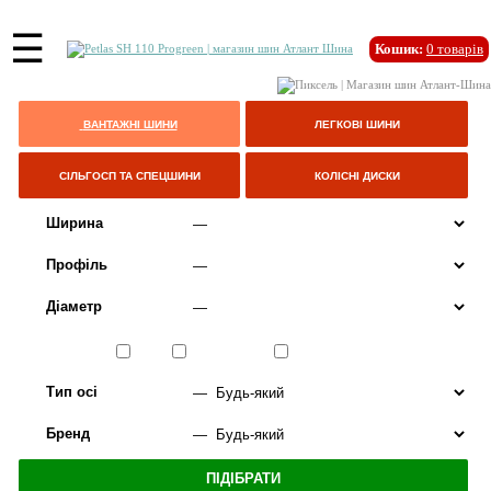
☰
Кошик:
0
товарів
ВАНТАЖНІ ШИНИ
ЛЕГКОВІ ШИНИ
СІЛЬГОСП ТА СПЕЦШИНИ
КОЛІСНІ ДИСКИ
Ширина
Профіль
Діаметр
Сезон
ЛІТО
ВСЕСЕЗОННІ
ЗИМА
Тип осі
Бренд