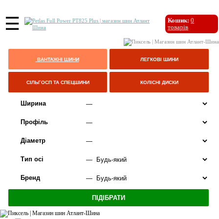
☰
Кошик:
0
товарів
ВАНТАЖНІ ШИНИ
ЛЕГКОВІ ШИНИ
СІЛЬГОСП ТА СПЕЦШИНИ
КОЛІСНІ ДИСКИ
Ширина
Профіль
Діаметр
Тип осі
Бренд