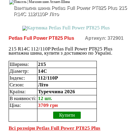
Вантажна шина Petlas Full Power PT825 Plus 215
R14C 112/110P Літо
Petlas Full Power PT825 Plus
Артикул: 372901
215 R14C 112/110P Petlas Full Power PT825 Plus
вантажна шина, купити з доставкою по Україні.
Ширина:
215
Діаметр:
14C
Індекс:
112/110P
Сезон:
Літо
Країна:
Туреччина 2026
В наявності:
12 шт.
Ціна:
3709 грн
Купити
Всі розміри Petlas Full Power PT825 Plus