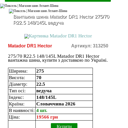
Вантажна шина Matador DR1 Hector 275/70
R22.5 148/145L ведуча
Matador DR1 Hector
Артикул: 313250
275/70 R22.5 148/145L Matador DR1 Hector
вантажна шина, купити з доставкою по Україні.
Ширина:
275
Висота:
70
Діаметр:
22.5
Тип осі:
ведуча
Індекс:
148/145L
Країна:
Словаччина 2026
В наявності:
4 шт.
Ціна:
19566 грн
Купити