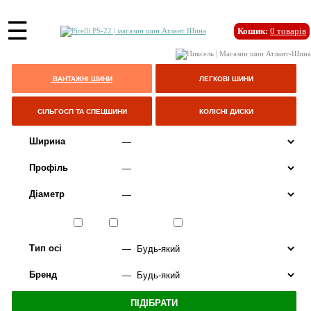
☰
Кошик:
0
товарів
ВАНТАЖНІ ШИНИ
ЛЕГКОВІ ШИНИ
СІЛЬГОСП ТА СПЕЦШИНИ
КОЛІСНІ ДИСКИ
Ширина
Профіль
Діаметр
Сезон
ЛІТО
ВСЕСЕЗОННІ
ЗИМА
Тип осі
Бренд