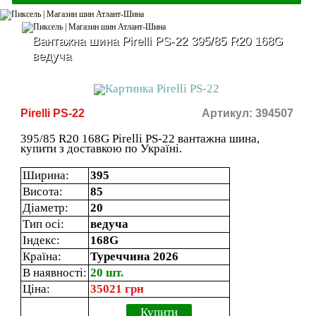
Вантажна шина Pirelli PS-22 395/85 R20 168G
ведуча
Pirelli PS-22
Артикул: 394507
395/85 R20 168G Pirelli PS-22 вантажна шина,
купити з доставкою по Україні.
Ширина:
395
Висота:
85
Діаметр:
20
Тип осі:
ведуча
Індекс:
168G
Країна:
Туреччина 2026
В наявності:
20 шт.
Ціна:
35021 грн
Купити