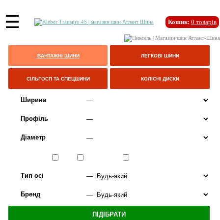
☰
Кошик:
0
товарів
ВАНТАЖНІ ШИНИ
ЛЕГКОВІ ШИНИ
СІЛЬГОСП ТА СПЕЦШИНИ
КОЛІСНІ ДИСКИ
Ширина
Профіль
Діаметр
Сезон
ЛІТО
ВСЕСЕЗОННІ
ЗИМА
Тип осі
Бренд