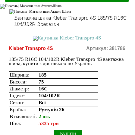
Вантажна шина Kleber Transpro 4S 185/75 R16C
104/102R Всесезон
Kleber Transpro 4S
Артикул: 381786
185/75 R16C 104/102R Kleber Transpro 4S вантажна
шина, купити з доставкою по Україні.
Ширина:
185
Висота:
75
Діаметр:
16C
Індекс:
104/102R
Сезон:
Всі
Країна:
Румунія 26
В наявності:
2 шт.
Ціна:
5335 грн
Купити