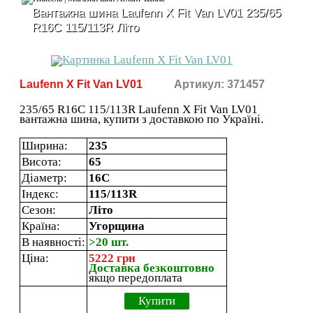
Вантажна шина Laufenn X Fit Van LV01 235/65
R16C 115/113R Літо
Laufenn X Fit Van LV01
Артикул: 371457
235/65 R16C 115/113R Laufenn X Fit Van LV01
вантажна шина, купити з доставкою по Україні.
Ширина:
235
Висота:
65
Діаметр:
16C
Індекс:
115/113R
Сезон:
Літо
Країна:
Угорщина
В наявності:
>20 шт.
Ціна:
5222 грн
Доставка безкоштовно
якщо передоплата
Купити