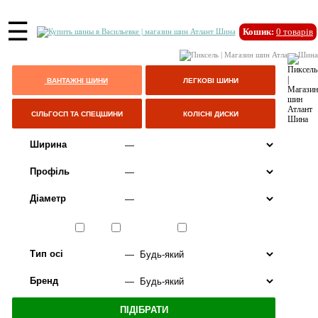
☰
Кошик:
0
товарів
ВАНТАЖНІ ШИНИ
ЛЕГКОВІ ШИНИ
СІЛЬГОСП ТА СПЕЦШИНИ
КОЛІСНІ ДИСКИ
Ширина
Профіль
Діаметр
Сезон
ЛІТО
ВСЕСЕЗОННІ
ЗИМА
Тип осі
Бренд