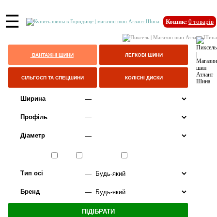
☰
Кошик:
0
товарів
ВАНТАЖНІ ШИНИ
ЛЕГКОВІ ШИНИ
СІЛЬГОСП ТА СПЕЦШИНИ
КОЛІСНІ ДИСКИ
Ширина
Профіль
Діаметр
Сезон
ЛІТО
ВСЕСЕЗОННІ
ЗИМА
Тип осі
Бренд