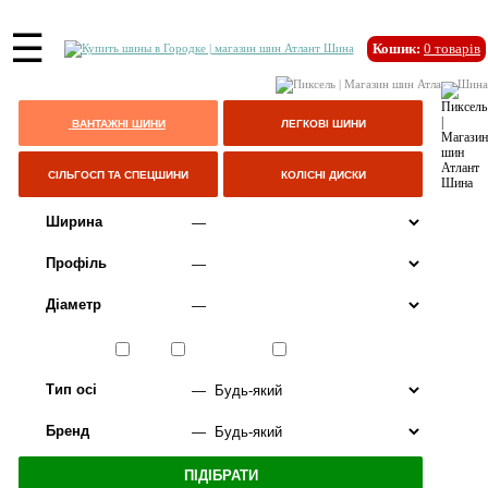
☰
Кошик:
0
товарів
ВАНТАЖНІ ШИНИ
ЛЕГКОВІ ШИНИ
СІЛЬГОСП ТА СПЕЦШИНИ
КОЛІСНІ ДИСКИ
Ширина
Профіль
Діаметр
Сезон
ЛІТО
ВСЕСЕЗОННІ
ЗИМА
Тип осі
Бренд