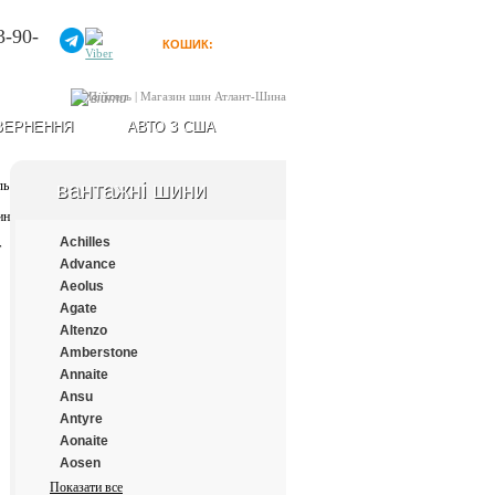
3-90-
КОШИК:
0
товарів
Увійти
ВЕРНЕННЯ
АВТО З США
вантажні шини
Achilles
Advance
Aeolus
Agate
Altenzo
Amberstone
Annaite
Ansu
Antyre
Aonaite
Aosen
Aplus
Показати все