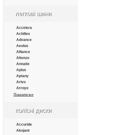
Apollo
Aptany
легкові шини
Armforce
Armstrong
Atlander
Accelera
Aufine
Achilles
Austone
Advance
Autogrip
Aeolus
Barum
Alliance
Benton
Altenzo
Bestrich
Annaite
BFGoodrich
Aplus
Blacklion
Aptany
Bontyre
Arivo
Boto
Arroyo
Bridgestone
Atlander
Показати все
Cachland
Atlas
Carleo
Atturo
колісні диски
Changfeng
Austone
Comforser
Autogrip
Compasal
Bars
Accuride
Constancy
Barum
Akojant