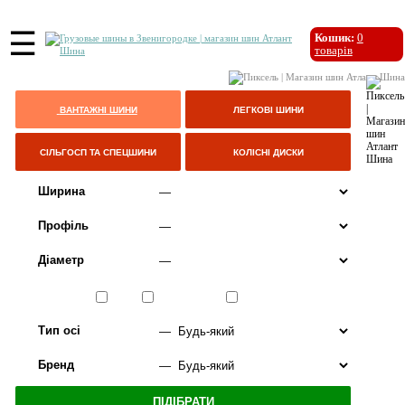
☰
Кошик:
0
товарів
ВАНТАЖНІ ШИНИ
ЛЕГКОВІ ШИНИ
СІЛЬГОСП ТА СПЕЦШИНИ
КОЛІСНІ ДИСКИ
Ширина
Профіль
Діаметр
Сезон
ЛІТО
ВСЕСЕЗОННІ
ЗИМА
Тип осі
Бренд