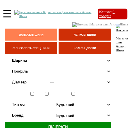
☰
Кошик:
0
товарів
ВАНТАЖНІ ШИНИ
ЛЕГКОВІ ШИНИ
СІЛЬГОСП ТА СПЕЦШИНИ
КОЛІСНІ ДИСКИ
Ширина
Профіль
Діаметр
Сезон
ЛІТО
ВСЕСЕЗОННІ
ЗИМА
Тип осі
Бренд