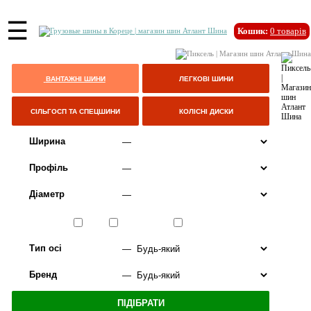
☰
Кошик:
0
товарів
ВАНТАЖНІ ШИНИ
ЛЕГКОВІ ШИНИ
СІЛЬГОСП ТА СПЕЦШИНИ
КОЛІСНІ ДИСКИ
Ширина
Профіль
Діаметр
Сезон
ЛІТО
ВСЕСЕЗОННІ
ЗИМА
Тип осі
Бренд