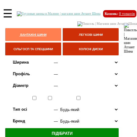
☰
Кошик:
0
товарів
ВАНТАЖНІ ШИНИ
ЛЕГКОВІ ШИНИ
СІЛЬГОСП ТА СПЕЦШИНИ
КОЛІСНІ ДИСКИ
Ширина
Профіль
Діаметр
Сезон
ЛІТО
ВСЕСЕЗОННІ
ЗИМА
Тип осі
Бренд