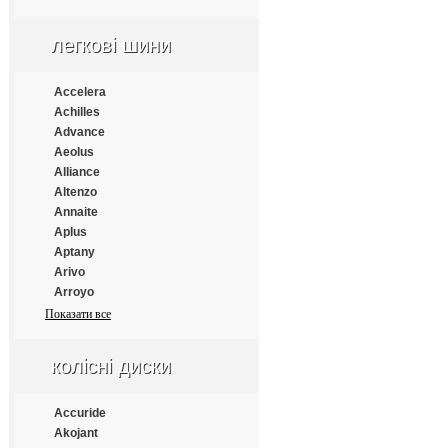
Apollo
Aptany
легкові шини
Armforce
Armstrong
Atlander
Accelera
Aufine
Achilles
Austone
Advance
Autogrip
Aeolus
Barum
Alliance
Benton
Altenzo
Bestrich
Annaite
BFGoodrich
Aplus
Blacklion
Aptany
Bontyre
Arivo
Boto
Arroyo
Bridgestone
Atlander
Показати все
Cachland
Atlas
Carleo
Atturo
колісні диски
Changfeng
Austone
Comforser
Autogrip
Compasal
Bars
Accuride
Constancy
Barum
Akojant