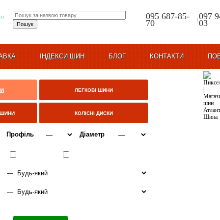
095 687-85-
097 9
|
70
03
АВКА
ІНДЕКСИ ШИН
БЛОГ
КОНТАКТИ
ПО
НИ
ЛЕГКОВІ ШИНИ
ЦШИНИ
КОЛІСНІ ДИСКИ
Профіль
Діаметр
ВСЕСЕЗОННІ
ЗИМА