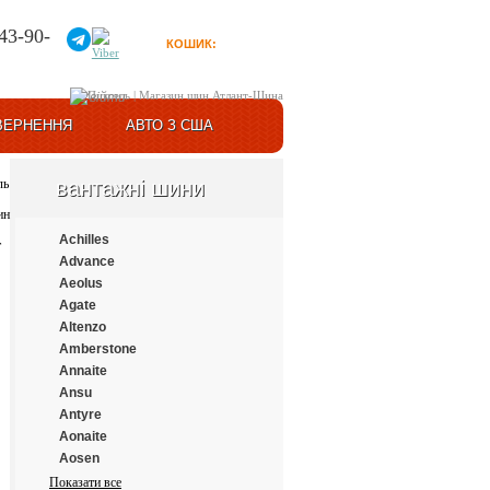
43-90-
КОШИК:
0
товарів
Увійти
ВЕРНЕННЯ
АВТО З США
вантажні шини
Achilles
Advance
Aeolus
Agate
Altenzo
Amberstone
Annaite
Ansu
Antyre
Aonaite
Aosen
Aplus
Показати все