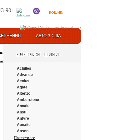
43-90-
КОШИК:
0
товарів
Увійти
ВЕРНЕННЯ
АВТО З США
вантажні шини
Achilles
Advance
Aeolus
Agate
Altenzo
Amberstone
Annaite
Ansu
Antyre
Aonaite
Aosen
Aplus
Показати все