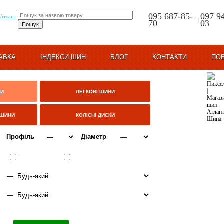
095 687-85-
097 9
|
70
03
АВКА
ІНДЕКСИ ШИН
БЛОГ
КОНТАКТИ
ПО
НИ
ЛЕГКОВІ ШИНИ
ЦШИНИ
КОЛІСНІ ДИСКИ
Профіль
Діаметр
ВСЕСЕЗОННІ
ЗИМА