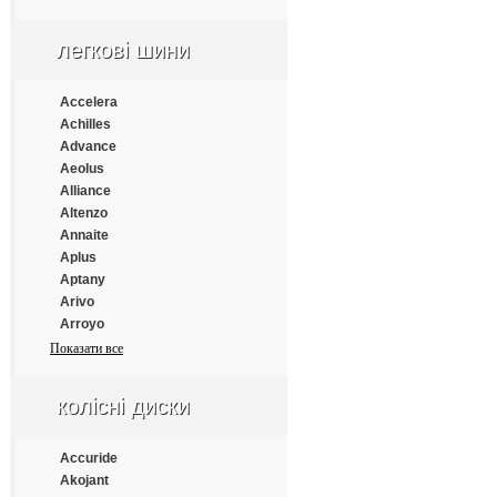
Apollo
Aptany
легкові шини
Armforce
Armstrong
Atlander
Accelera
Aufine
Achilles
Austone
Advance
Autogrip
Aeolus
Barum
Alliance
Benton
Altenzo
Bestrich
Annaite
BFGoodrich
Aplus
Blacklion
Aptany
Bontyre
Arivo
Boto
Arroyo
Bridgestone
Atlander
Показати все
Cachland
Atlas
Carleo
Atturo
колісні диски
Changfeng
Austone
Comforser
Autogrip
Compasal
Bars
Accuride
Constancy
Barum
Akojant