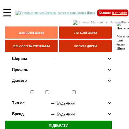
☰
Кошик:
0
товарів
ВАНТАЖНІ ШИНИ
ЛЕГКОВІ ШИНИ
СІЛЬГОСП ТА СПЕЦШИНИ
КОЛІСНІ ДИСКИ
Ширина
Профіль
Діаметр
Сезон
ЛІТО
ВСЕСЕЗОННІ
ЗИМА
Тип осі
Бренд